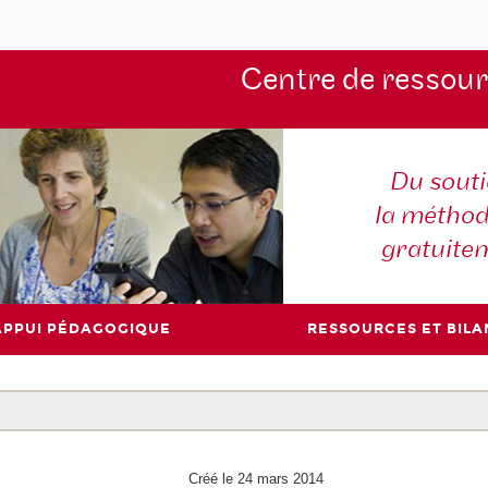
Centre de ressou
Du souti
la méthod
gratuite
APPUI PÉDAGOGIQUE
RESSOURCES ET BILA
Créé le 24 mars 2014