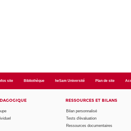
nfos site
Bibliothèque
heSam Université
Plan de site
Acc
ÉDAGOGIQUE
RESSOURCES ET BILANS
oupe
Bilan personnalisé
ividuel
Tests d'évaluation
Ressources documentaires