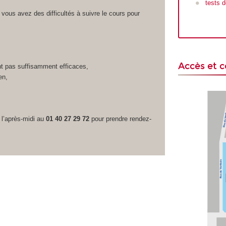
tests 
vous avez des difficultés à suivre le cours pour
Accès et 
nt pas suffisamment efficaces,
en,
 l’après-midi au
01 40 27 29 72
pour prendre rendez-