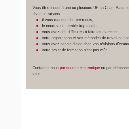
Vous êtes inscrit à une ou plusieurs UE au Cnam Paris et 
diverses raisons :
il vous manque des pré-requis,
le cours vous semble trop rapide,
vous avez des difficultés à faire les exercices,
votre organisation et vos méthodes de travail ne so
vous avez besoin d’aide dans vos révisions d’exam
votre projet de formation n’est pas mûr.
Contactez-nous
par courrier électronique
ou par téléphone
vous.