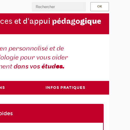
rces
et d'appui
pédago
gique
en personnalisé et de
ologie pour vous aider
ment
dans vos
étud
es.
NS
INFOS PRATIQUES
pides