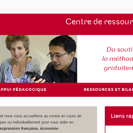
Centre de ressou
Du souti
la méthod
gratuite
APPUI PÉDAGOGIQUE
RESSOURCES ET BILA
Liens ra
et nous vous accueillons au centre en cours de
upes ou individuellement pour vous aider en
 expression française, économie
.