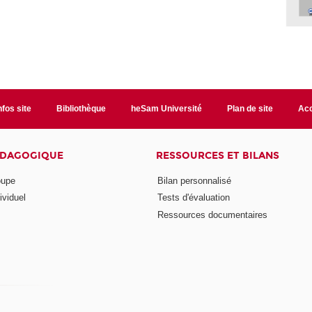
nfos site
Bibliothèque
heSam Université
Plan de site
Acc
ÉDAGOGIQUE
RESSOURCES ET BILANS
oupe
Bilan personnalisé
ividuel
Tests d'évaluation
Ressources documentaires