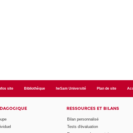
nfos site
Bibliothèque
heSam Université
Plan de site
Acc
ÉDAGOGIQUE
RESSOURCES ET BILANS
oupe
Bilan personnalisé
ividuel
Tests d'évaluation