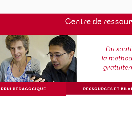
Centre de ressou
Du souti
la méthod
gratuite
APPUI PÉDAGOGIQUE
RESSOURCES ET BILA