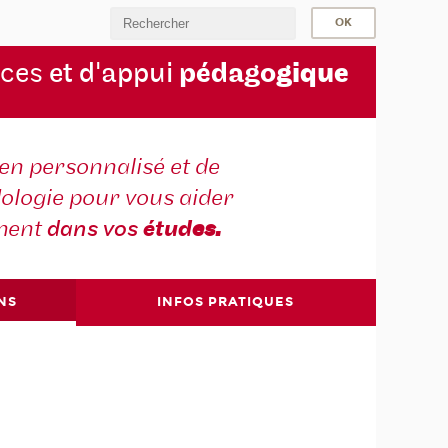
rces
et d'appui
pédago
gique
en personnalisé et de
ologie pour vous aider
ment
dans vos
étud
es.
NS
INFOS PRATIQUES