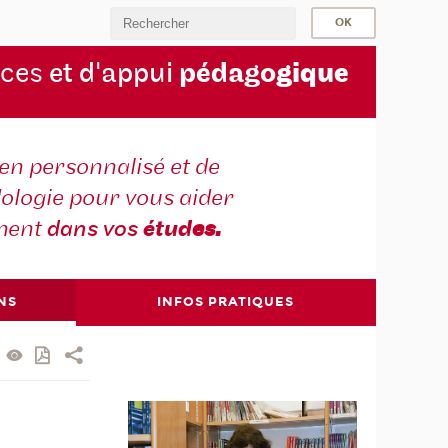
rces
et d'appui
pédago
gique
en personnalisé et de
ologie pour vous aider
ment
dans vos
étud
es.
NS
INFOS PRATIQUES