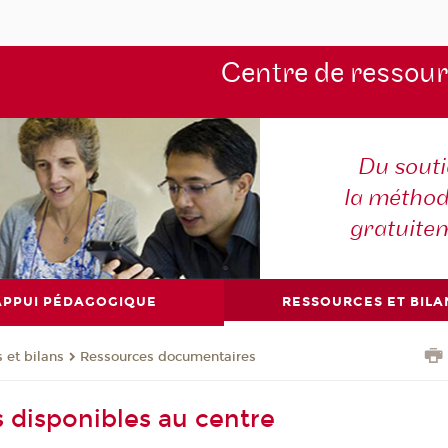
Centre de ressou
Du souti
la méthod
gratuite
APPUI PÉDAGOGIQUE
RESSOURCES ET BILA
 et bilans
Ressources documentaires
 disponibles au centre