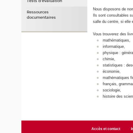
Tests d'évaluation
Nous disposons de no
Ressources
Ils sont consultables s
documentaires
salle du centre, si elle 
Vous trouverez des liv
mathématiques,
informatique,
physique : généra
chimie,
statistiques : des
économie,
mathématiques fi
français, grammai
sociologie,
histoire des scie
Accès et contact
I