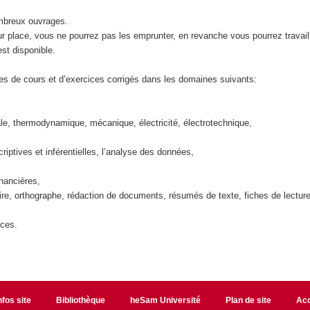
mbreux ouvrages.
ur place, vous ne pourrez pas les emprunter, en revanche vous pourrez travai
est disponible.
res de cours et d’exercices corrigés dans les domaines suivants:
le, thermodynamique, mécanique, électricité, électrotechnique,
criptives et inférentielles, l’analyse des données,
nancières,
re, orthographe, rédaction de documents, résumés de texte, fiches de lecture
nces.
nfos site
Bibliothèque
heSam Université
Plan de site
Acc