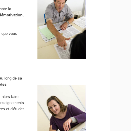
mpte la
 démotivation,
s que vous
 au long de sa
ates
.
 alors faire
 enseignements
ces et d'études