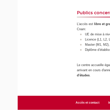
Publics conce
L'accès est
libre et gr
Cnam:
UE de mise à niv
Licence (L1, L2, L
Master (M1, M2),
Diplôme d’établi
Le centre accueille ég
arrivant en cours d'ann
d'études
.
Accès et contact
I