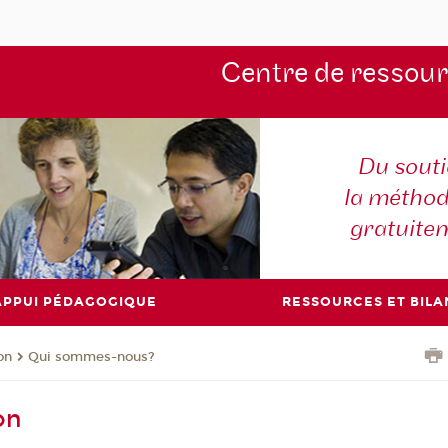
Centre de ressou
Du souti
la méthod
gratuite
APPUI PÉDAGOGIQUE
RESSOURCES ET BILA
on
Qui sommes-nous?
on