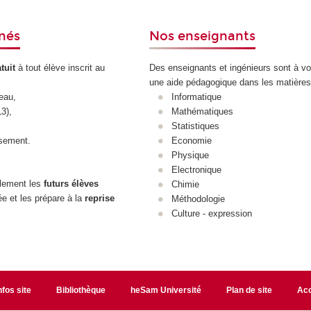
rnés
Nos enseignants
atuit
à tout élève inscrit au
Des enseignants et ingénieurs sont à vo
une aide pédagogique dans les matières
eau,
Informatique
3),
Mathématiques
Statistiques
ssement.
Economie
Physique
Electronique
alement les
futurs élèves
Chimie
ée et les prépare à la
reprise
Méthodologie
Culture - expression
nfos site
Bibliothèque
heSam Université
Plan de site
Acc