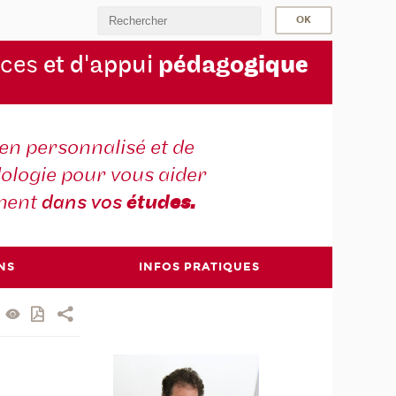
rces
et d'appui
pédago
gique
en personnalisé et de
ologie pour vous aider
ment
dans vos
étud
es.
NS
INFOS PRATIQUES