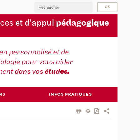
rces
et d'appui
pédago
gique
en personnalisé et de
ologie pour vous aider
ment
dans vos
étud
es.
NS
INFOS PRATIQUES