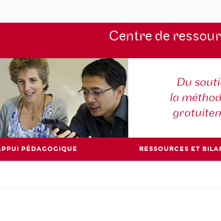
Centre de ressou
Du souti
la méthod
gratuite
APPUI PÉDAGOGIQUE
RESSOURCES ET BILA